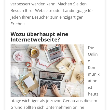
verbessert werden kann. Machen Sie den
Besuch Ihrer Webseite oder Landingpage für
jeden Ihrer Besucher zum einzigartigen
Erlebnis!
Wozu überhaupt eine
Internetwebseite?
Die
Onlin
e
Kom
munik
ation
ist
heutz
utage wichtiger als je zuvor. Genau aus diesem
Grund sollten sich Unternehmen online